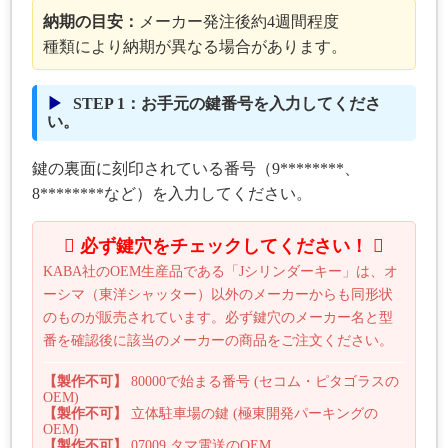
納期の目安：
メーカー発注後約4週間程度
種類により納期が異なる場合があります。
STEP 1：お手元の鍵番号を入力してくださ
い。
鍵の裏面に刻印されている番号（9********、
8********など）を入力してください。
必ず鍵穴をチェックしてください！
KABA社のOEM生産品である「Jシリンダーキー」は、オ
ーシマ（東洋シャッター）以外のメーカーからも同形状
のものが販売されています。必ず鍵穴のメーカー名と型
番を確認後に該当のメーカーの商品をご注文ください。
【製作不可】
80000で始まる番号 (セコム・ピタゴラスの
OEM)
【製作不可】
立体駐車場の鍵 (極東開発パーキングの
OEM)
【製作不可】
07009 タマ電送のOEM